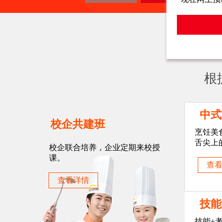
招生
根
中式
校企共建班
烹饪美
舌尖上
校企联合培养，企业定期来校授
课。
查
查看详情
技能
技能+