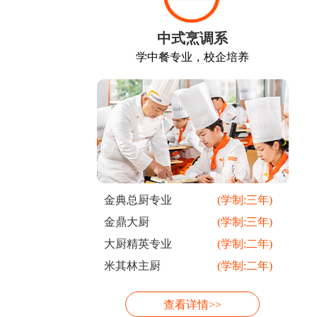
中式烹调系
学中餐专业，校企培养
金典总厨专业
(学制:三年)
金鼎大厨
(学制:三年)
大厨精英专业
(学制:二年)
米其林主厨
(学制:二年)
查看详情>>