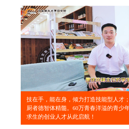
行政总厨班
120
人
国际烘焙
90
人
厨师长研修班
90
人
技在手，能在身，倾力打造技能型人才
厨者德智体精髓。60万青春洋溢的青少年
求生的创业人才从此启航！