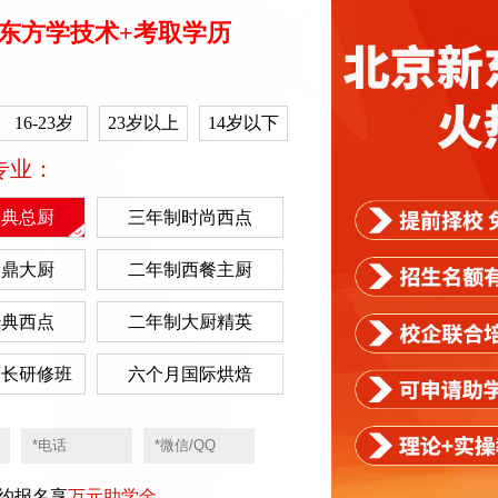
东方学技术+考取学历
16-23岁
23岁以上
14岁以下
专业：
金典总厨
三年制时尚西点
金鼎大厨
二年制西餐主厨
经典西点
二年制大厨精英
师长研修班
六个月国际烘焙
择校
短期班
学费优惠
合作企业
王牌
预约报名享
万元助学金