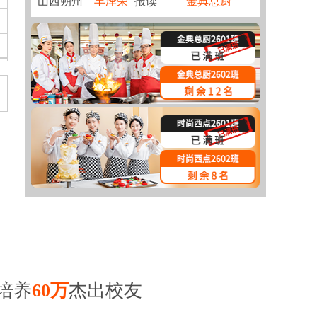
山西朔州
丰泽荣
报读
金典总厨
北京顺义
陶立心
报读
时尚西点
河北秦皇岛
李沅骏
报读
金典总厨
河北廊坊
邢国健
报读
金典总厨
河北廊坊
陈思文
报读
金典总厨
北京海淀
宋自超
报读
金典总厨
北京海淀
马本硕
报读
经典西点
北京西城
王铭善
报读
时尚西点
北京西城
李允轩
报读
金典总厨
河北廊坊
杜过
报读
西餐主厨
安徽阜阳
刘婷婷
报读
时尚西点
河北廊坊
王喆
报读
金典总厨
培养
60万
杰出校友
河北沧州
纪真奥
报读
金典总厨