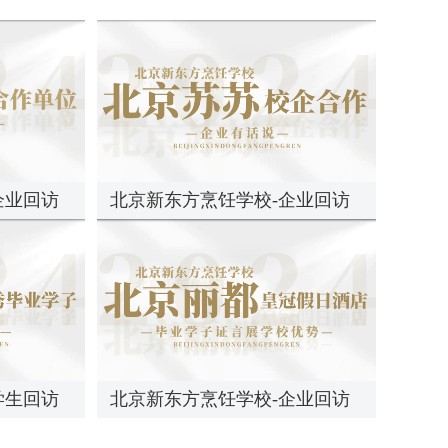
河北承德
陈红森
报读
金典总厨
北京顺义
金宇晨
报读
金典总厨
河北张家口
郭燕芳
报读
时尚西点
河南南阳
郭心悦
报读
时尚西点
河南南阳
李俊豪
报读
大厨精英
河北廊坊
李雨桐
报读
金典总厨
企业回访
北京新东方烹饪学校-企业回访
天津县蓟
刘金朋
报读
金典总厨
河北廊坊
史明卉
报读
时尚西点
天津市
吴添翼
报读
大厨精英
安徽淮南
马宏达
报读
中西式面点专业
河北沧州
褚朝阳
报读
金典总厨
河北张家口
唐博兴
报读
经典西点
学生回访
北京新东方烹饪学校-企业回访
河北张家口
封帅
报读
经典西点