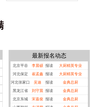
满
最新报名动态
北京平谷
李晨硕
报读
大厨精英专业
河北保定
崔孟鑫
报读
大厨精英专业
河北张家口
吴迪
报读
金典总厨
黑龙江省
刘守晨
报读
金典总厨
北京东城
宋嘉俊
报读
金典总厨