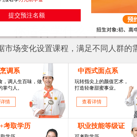
提交预注名额
你适合学什么专业？
据市场变化设置课程，满足不同人群的
烹调系
中西式面点系
食，调人生百味，做
玩转指尖上的颜值艺术，
的掌勺人。
打造轻奢甜蜜事业。
看详情
查看详情
+考取学历
职业技能等级证
考取学历。
可考取学历