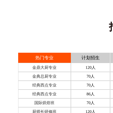
热门专业
计划招生
金鼎大厨专业
120
人
金典总厨专业
70
人
经典西点专业
70
人
经典西点专业
86
人
国际烘焙班
70
人
厨师长研修班
120
人