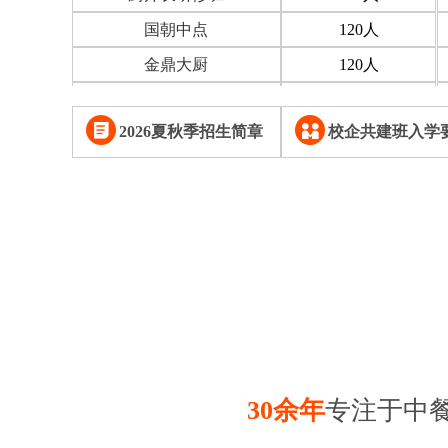
国朝中点
120
人
金鼎大厨
120
人
金鼎大厨
120
人
2026夏秋季招生简章
校企共建班入学
欧尚西点
120
人
金典总厨专业
120
人
时尚西点专业
90
人
餐饮智能管理专业
90
人
金鼎大厨
120
人
经典西点专业
100
人
Western chef专业
120
人
大厨精英专业
100
人
30余年
专注于中
大厨精英专业
120
人