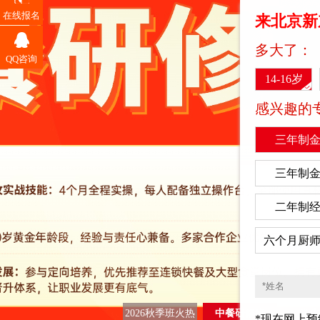
在线报名
Western chef
两年制
来北京新
经典西点
两年制
多大了：
QQ咨询
欧尚西点
三年制
14-16岁
推
大厨精英
二年制
荐
感兴趣的
专
厨师长研修班
六个月
业
三年制
金鼎大厨
三年制
BOSS精品创业
两个月
三年制
金典总厨
三年制
二年制
经典西点
6个月
西
六个月厨
点
欧尚西点
10个月
专
业
时尚西点
10个月
2026秋季班火热
中餐研修班
学生
*现在网上