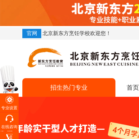
官网
北京新东方烹饪学校欢迎您！
招生热门专业
首
金典总厨
三年制
专业设置
中
厨师长研修班
六个月
餐
专
金鼎大厨
三年制
在线咨询
业
大厨精英
两年制